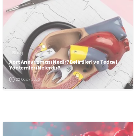
-
Blog
Aort Anevrizması Nedir? Belirtileri ve Tedavi
Yöntemleri Nelerdir?
22 Ocak 2026
-