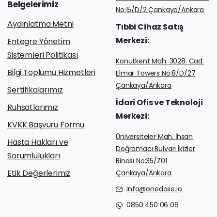
Belgelerimiz
No:15/D/2 Çankaya/Ankara
Aydınlatma Metni
Tıbbi
Cihaz
Satış
Merkezi:
Entegre Yönetim
Sistemleri Politikası
Konutkent Mah. 3028. Cad.
Bilgi Toplumu Hizmetleri
Elmar Towers No:8/D/27
Çankaya/Ankara
Sertifikalarımız
İdari
Ofis
ve
Teknoloji
Ruhsatlarımız
Merkezi:
KVKK Başvuru Formu
Üniversiteler Mah. İhsan
Hasta Hakları ve
Doğramacı Bulvarı İkizler
Sorumlulukları
Binası No:35/Z01
Etik Değerlerimiz
Çankaya/Ankara
info@onedose.io
0850 450 06 06