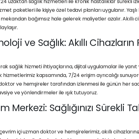
4 uzaktan sağlık hizmetleri ile kronik hastalıklar sürekli i
zmet paketleri ile kişiye özel tedavi planları uygulanır. Yaşlı
ve mekandan bağımsız hale gelerek maliyetler azalır. Akıllı ci
aylaşır.
oloji ve Sağlık: Akıllı Cihazların
rak sağlık hizmeti ihtiyaçlarına, dijital uygulamalar ile yanı
k hizmetlerimiz kapsamında, 7/24 erişim ayrıcalığı sunuyoru
doktor ve hemşireler tarafından izlenmesi ile günün her saa
avsiye ve yönlendirmeler ile ışık tutuyoruz.
m Merkezi: Sağlığınızı Sürekli T
 çevrim içi uzman doktor ve hemşirelerimiz, akıllı cihazlar