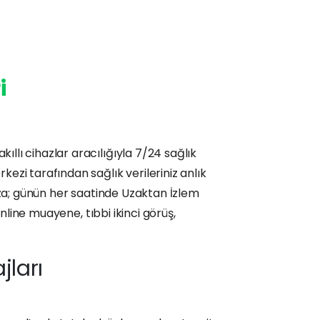
i
ıllı cihazlar aracılığıyla 7/24 sağlık
ezi tarafından sağlık verileriniz anlık
ınıza; günün her saatinde Uzaktan İzlem
 online muayene, tıbbi ikinci görüş,
jları