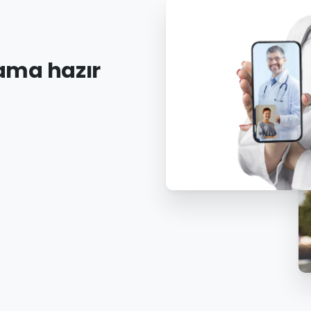
ama
hazır