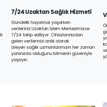
7/24
Uzaktan
Sağlık
Hizmeti
V
Gündelik hayatınızı yaşarken
Ö
verileriniz Uzaktan İzlem Merkezimizce
g
li
7/24 takip ediliyor. Cihazlarınızdan
yo
gelen verilerinizi anlık olarak
ka
izleyen sağlık uzmanlarımızın her zaman
ve
yanınızda olduğunu bilmenin güveniyle
yö
yaşayın.