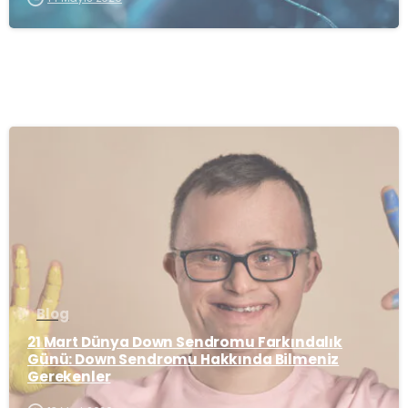
-
Blog
21 Mart Dünya Down Sendromu Farkındalık
Günü: Down Sendromu Hakkında Bilmeniz
Gerekenler