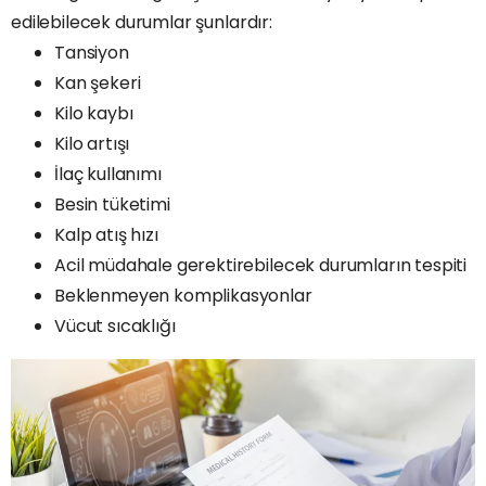
edilebilecek durumlar şunlardır:
Tansiyon
Kan şekeri
Kilo kaybı
Kilo artışı
İlaç kullanımı
Besin tüketimi
Kalp atış hızı
Acil müdahale gerektirebilecek durumların tespiti
Beklenmeyen komplikasyonlar
Vücut sıcaklığı