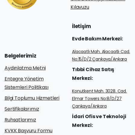
Kılavuzu
İletişim
Evde
Bakım
Merkezi:
Alacaatlı Mah. Alacaatlı Cad.
Belgelerimiz
No:15/D/2 Çankaya/Ankara
Aydınlatma Metni
Tıbbi
Cihaz
Satış
Merkezi:
Entegre Yönetim
Sistemleri Politikası
Konutkent Mah. 3028. Cad.
Bilgi Toplumu Hizmetleri
Elmar Towers No:8/D/27
Çankaya/Ankara
Sertifikalarımız
İdari
Ofis
ve
Teknoloji
Ruhsatlarımız
Merkezi:
KVKK Başvuru Formu