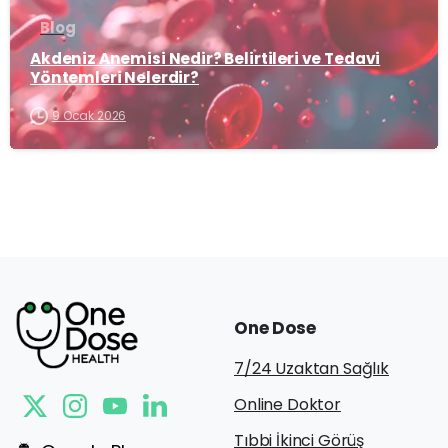
Blog
Akdeniz Anemisi Nedir? Belirtileri ve Tedavi
Yöntemleri Nelerdir?
9 Ocak 2026
One
Dose
7/24 Uzaktan Sağlık
Online Doktor
Tıbbi İkinci Görüş