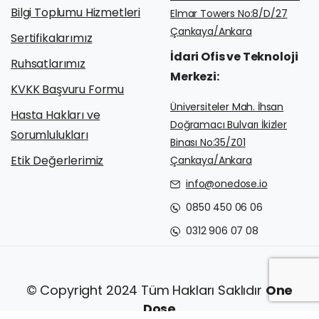
Bilgi Toplumu Hizmetleri
Elmar Towers No:8/D/27
Çankaya/Ankara
Sertifikalarımız
İdari
Ofis
ve
Teknoloji
Ruhsatlarımız
Merkezi:
KVKK Başvuru Formu
Üniversiteler Mah. İhsan
Hasta Hakları ve
Doğramacı Bulvarı İkizler
Sorumlulukları
Binası No:35/Z01
Etik Değerlerimiz
Çankaya/Ankara
info@onedose.io
0850 450 06 06
0312 906 07 08
© Copyright 2024 Tüm Hakları Saklıdır
One
Dose