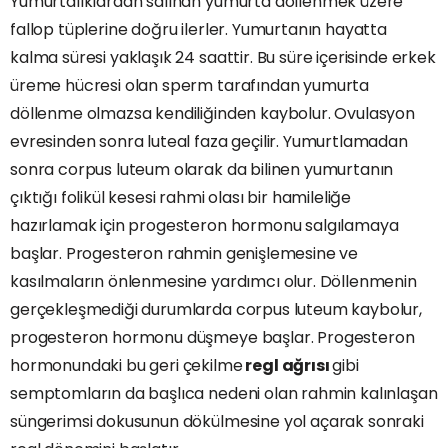
Yumurtalıklardan salınan yumurta döllenmek üzere
fallop tüplerine doğru ilerler. Yumurtanın hayatta
kalma süresi yaklaşık 24 saattir. Bu süre içerisinde erkek
üreme hücresi olan sperm tarafından yumurta
döllenme olmazsa kendiliğinden kaybolur. Ovulasyon
evresinden sonra luteal faza geçilir. Yumurtlamadan
sonra corpus luteum olarak da bilinen yumurtanın
çıktığı folikül kesesi rahmi olası bir hamileliğe
hazırlamak için progesteron hormonu salgılamaya
başlar. Progesteron rahmin genişlemesine ve
kasılmaların önlenmesine yardımcı olur. Döllenmenin
gerçekleşmediği durumlarda corpus luteum kaybolur,
progesteron hormonu düşmeye başlar. Progesteron
hormonundaki bu geri çekilme
regl ağrısı
gibi
semptomların da başlıca nedeni olan rahmin kalınlaşan
süngerimsi dokusunun dökülmesine yol açarak sonraki