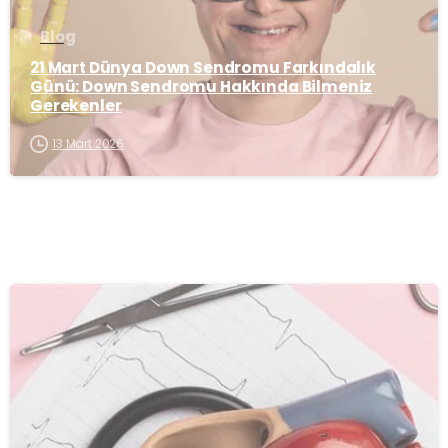
Blog
21 Mart Dünya Down Sendromu Farkındalık
Günü: Down Sendromu Hakkında Bilmeniz
Gerekenler
13 Mart 2026
-