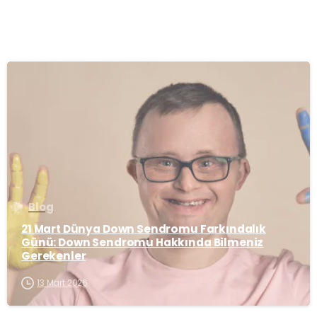
-
Blog
21 Mart Dünya Down Sendromu Farkındalık
Günü: Down Sendromu Hakkında Bilmeniz
Gerekenler
13 Mart 2026