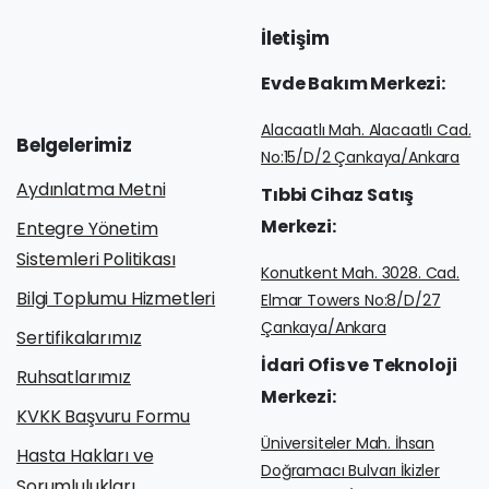
İletişim
Evde
Bakım
Merkezi:
Alacaatlı Mah. Alacaatlı Cad.
Belgelerimiz
No:15/D/2 Çankaya/Ankara
Aydınlatma Metni
Tıbbi
Cihaz
Satış
Merkezi:
Entegre Yönetim
Sistemleri Politikası
Konutkent Mah. 3028. Cad.
Bilgi Toplumu Hizmetleri
Elmar Towers No:8/D/27
Çankaya/Ankara
Sertifikalarımız
İdari
Ofis
ve
Teknoloji
Ruhsatlarımız
Merkezi:
KVKK Başvuru Formu
Üniversiteler Mah. İhsan
Hasta Hakları ve
Doğramacı Bulvarı İkizler
Sorumlulukları