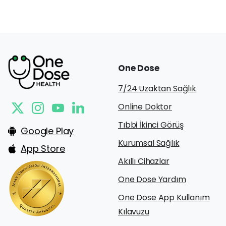
One
Dose
7/24 Uzaktan Sağlık
Online Doktor
Tıbbi İkinci Görüş
Google Play
Kurumsal Sağlık
App Store
Akıllı Cihazlar
One Dose Yardım
One Dose App Kullanım
Kılavuzu