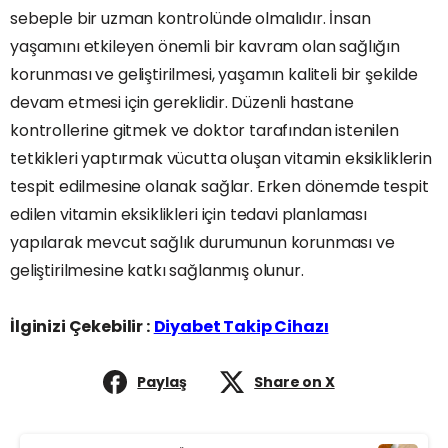
sebeple bir uzman kontrolünde olmalıdır. İnsan
yaşamını etkileyen önemli bir kavram olan sağlığın
korunması ve geliştirilmesi, yaşamın kaliteli bir şekilde
devam etmesi için gereklidir. Düzenli hastane
kontrollerine gitmek ve doktor tarafından istenilen
tetkikleri yaptırmak vücutta oluşan vitamin eksikliklerin
tespit edilmesine olanak sağlar. Erken dönemde tespit
edilen vitamin eksiklikleri için tedavi planlaması
yapılarak mevcut sağlık durumunun korunması ve
geliştirilmesine katkı sağlanmış olunur.
İlginizi Çekebilir :
Diyabet Takip Cihazı
Paylaş
Share on X
Continue