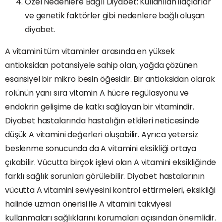
Özel Nedenlere Bağlı Diyabet: Kullanılan ilaçlarlar
ve genetik faktörler gibi nedenlere bağlı oluşan
diyabet.
A vitamini tüm vitaminler arasında en yüksek
antioksidan potansiyele sahip olan, yağda çözünen
esansiyel bir mikro besin öğesidir. Bir antioksidan olarak
rolünün yanı sıra vitamin A hücre regülasyonu ve
endokrin gelişime de katkı sağlayan bir vitamindir.
Diyabet hastalarında hastalığın etkileri neticesinde
düşük A vitamini değerleri oluşabilir. Ayrıca yetersiz
beslenme sonucunda da A vitamini eksikliği ortaya
çıkabilir. Vücutta birçok işlevi olan A vitamini eksikliğinde
farklı sağlık sorunları görülebilir. Diyabet hastalarının
vücutta A vitamini seviyesini kontrol ettirmeleri, eksikliği
halinde uzman önerisi ile A vitamini takviyesi
kullanmaları sağlıklarını korumaları açısından önemlidir.