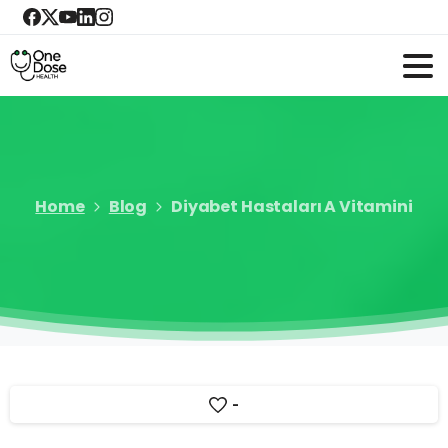
Home
Blog
Diyabet Hastaları A Vitamini
-