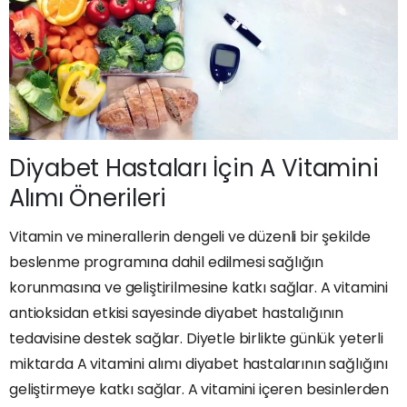
Diyabet Hastaları İçin A Vitamini
Alımı Önerileri
Vitamin ve minerallerin dengeli ve düzenli bir şekilde
beslenme programına dahil edilmesi sağlığın
korunmasına ve geliştirilmesine katkı sağlar. A vitamini
antioksidan etkisi sayesinde diyabet hastalığının
tedavisine destek sağlar. Diyetle birlikte günlük yeterli
miktarda A vitamini alımı diyabet hastalarının sağlığını
geliştirmeye katkı sağlar. A vitamini içeren besinlerden